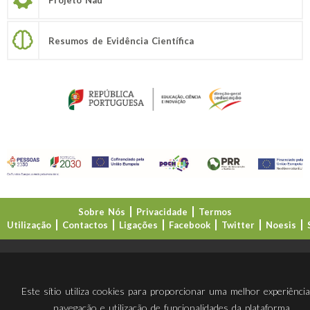
Resumos de Evidência Científica
Sobre Nós
Privacidade
Termos
Utilização
Contactos
Ligações
Facebook
Twitter
Noesis
Direção-Geral da Educação (DGE)
Este sítio utiliza cookies para proporcionar uma melhor experiênci
navegação e utilização de funcionalidades da plataforma.