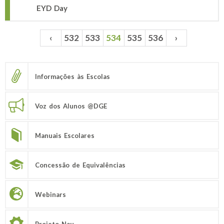
EYD Day
‹
532
533
534
535
536
›
Páginas
Informações às Escolas
Voz dos Alunos @DGE
Manuais Escolares
Concessão de Equivalências
Webinars
Projeto Nau