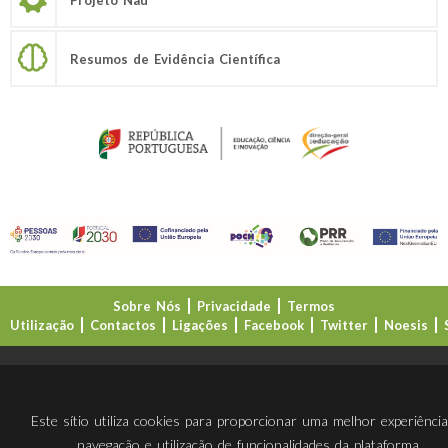
Resumos de Evidência Científica
Sobre Nós
Privacidade
Termos
Utilização
Contactos
Ligações
Facebook
Twitter
Noesis
Direção-Geral da Educação (DGE)
Este sítio utiliza cookies para proporcionar uma melhor experiênci
navegação e utilização de funcionalidades da plataforma.