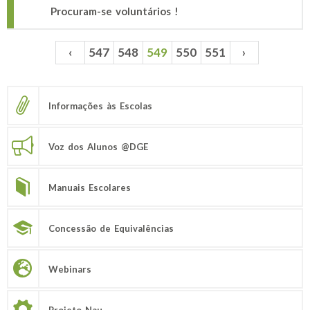
Procuram-se voluntários !
‹
547
548
549
550
551
›
Páginas
Informações às Escolas
Voz dos Alunos @DGE
Manuais Escolares
Concessão de Equivalências
Webinars
Projeto Nau