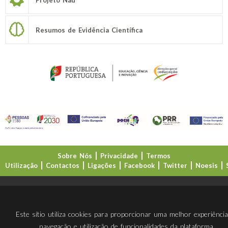
Resumos de Evidência Científica
Sobre Nós
Privacidade
Termos
Utilização
Contactos
Ligações
Facebook
Twitter
Noesis
Direção-Geral da Educação (DGE)
Este sítio utiliza cookies para proporcionar uma melhor experiênci
navegação e utilização de funcionalidades da plataforma.