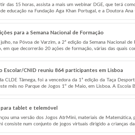
rtir das 15 horas, assista a mais um webinar DGE, que terá com
r de educação na Fundação Aga Khan Portugal, e a Doutora Ana Cr
rições para a Semana Nacional de Formação
e julho, na Póvoa de Varzim, a 2ª edição da Semana Nacional de
 em que decorrerão 20 ações de formação, várias das quais conf
o Escolar/CNID reuniu 864 participantes em Lisboa
da CLDE Tâmega, foi a vencedora da 1ª edição da Taça Desport
deste mês no Parque de Jogos 1º de Maio, em Lisboa. A Escola Bá
 para tablet e telemóvel
nçou uma versão dos Jogos AtrMini, materiais de Matemática, p
 consiste num conjunto de jogos virtuais dirigido a crianças da