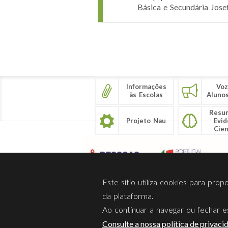
Básica e Secundária Jose
Páginas
Informações
Voz
às Escolas
Aluno
Resu
Projeto Nau
Evid
Cien
Este sítio utiliza cookies para pro
da plataforma.
Ao continuar a navegar ou fechar es
Sobre Nós
Privacidade
Consulte a nossa política de privaci