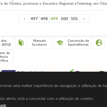
fa de Óbidos, promove o Encontro Regional eTwinning, em Óbidos
‹
497
498
499
500
501
›
 dos
Manuais
Concessão de
s @DGE
Escolares
Equivalências
mos de
ência
tífica
porcionar uma melhor experiência de navegação e utilização de fu
te alerta, está a concordar com a utilização de cookies.
Termos Utilização
Contactos
Ligações
Facebook
Twitt
dade