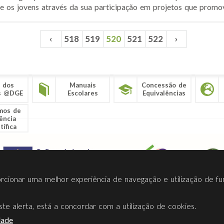
re os jovens através da sua participação em projetos que promo
‹
518
519
520
521
522
›
 dos
Manuais
Concessão de
s @DGE
Escolares
Equivalências
mos de
ência
tífica
porcionar uma melhor experiência de navegação e utilização de fu
te alerta, está a concordar com a utilização de cookies.
Termos Utilização
Contactos
Ligações
Facebook
Twitt
dade