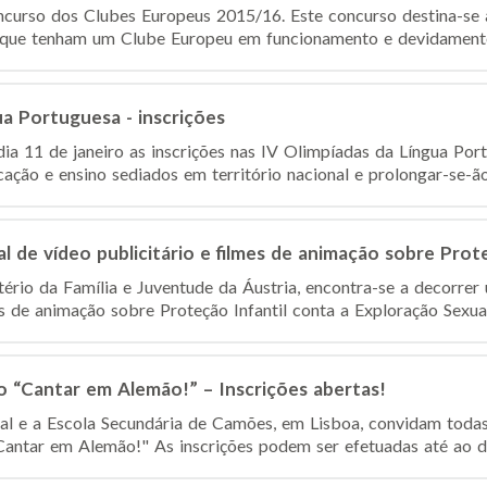
ncurso dos Clubes Europeus 2015/16. Este concurso destina-se 
o que tenham um Clube Europeu em funcionamento e devidamente 
ua Portuguesa - inscrições
dia 11 de janeiro as inscrições nas IV Olimpíadas da Língua Por
ção e ensino sediados em território nacional e prolongar-se-ão 
l de vídeo publicitário e filmes de animação sobre Prote
tério da Família e Juventude da Áustria, encontra-se a decorrer
es de animação sobre Proteção Infantil conta a Exploração Sexual 
o “Cantar em Alemão!” – Inscrições abertas!
al e a Escola Secundária de Camões, em Lisboa, convidam todas
Cantar em Alemão!" As inscrições podem ser efetuadas até ao dia