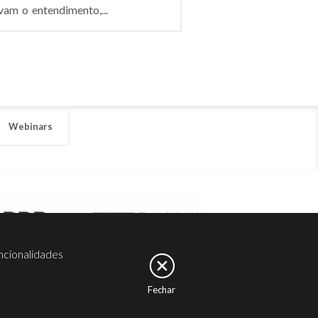
vam o entendimento,...
Webinars
ncionalidades
Fechar
er
Noesis
Serviços