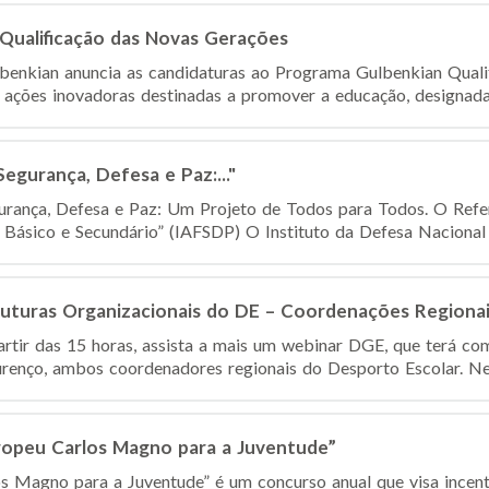
Qualificação das Novas Gerações
benkian anuncia as candidaturas ao Programa Gulbenkian Quali
e ações inovadoras destinadas a promover a educação, designad
egurança, Defesa e Paz:..."
urança, Defesa e Paz: Um Projeto de Todos para Todos. O Refer
s Básico e Secundário” (IAFSDP) O Instituto da Defesa Nacional 
turas Organizacionais do DE – Coordenações Regionai
partir das 15 horas, assista a mais um webinar DGE, que terá c
ourenço, ambos coordenadores regionais do Desporto Escolar. Nes
opeu Carlos Magno para a Juventude”
s Magno para a Juventude” é um concurso anual que visa incent