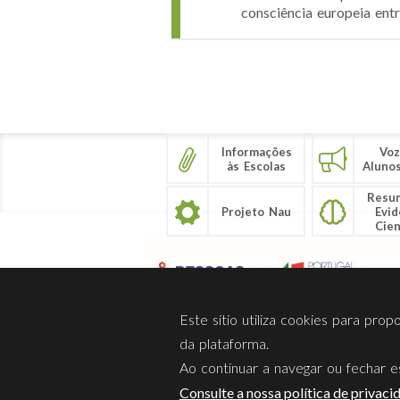
consciência europeia ent
Páginas
Informações
Voz
às Escolas
Aluno
Resu
Projeto Nau
Evid
Cien
Este sítio utiliza cookies para pro
da plataforma.
Ao continuar a navegar ou fechar es
Sobre Nós
Privacidade
Consulte a nossa política de privaci