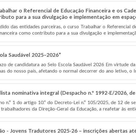
abalhar o Referencial de Educação Financeira e os Cad
ributo para a sua divulgação e implementação em espaç
dido das entidades parceiras, o curso Trabalhar o Referencial d
anceira como contributo para a sua divulgação e implementação
cola Saudável 2025–2026”
o de candidatura ao Selo Escola Saudável 2026 Em virtude da 
nas do nosso país, afetando o normal decorrer do ano letivo, o Ins
lista nominativa integral (Despacho n.º 1992-E/2026, de
o n.º 1 do artigo 10.º do Decreto-Lei n.º 105/2025, de 12 de se
 trabalhadores da Direção-Geral da Educação, a reafetar às entid
o - Jovens Tradutores 2025-26 – inscrições abertas at