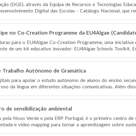
ção (DGE), através da Equipa de Recursos e Tecnologias Educat
senvolvimento Digital das Escolas - Catálogo Nacional, que reú
ticipe no Co-Creation Programme da EU4Algae (Candidat
turas para o EU4Algae Co-Creation Programme, uma iniciativa 
ste de um kit educativo inovador: EU4Algae Schools Toolkit. Est
e Trabalho Autónomo de Gramática
itais para apoiar o estudo autónomo de alunos do ensino secu
roso da língua em diferentes situações comunicativas. Além diss
o de sensibilização ambiental
 pela Novo Verde e pela ERP Portugal, é o primeiro centro de s
entada e video mapping para tornar a aprendizagem sobre susten