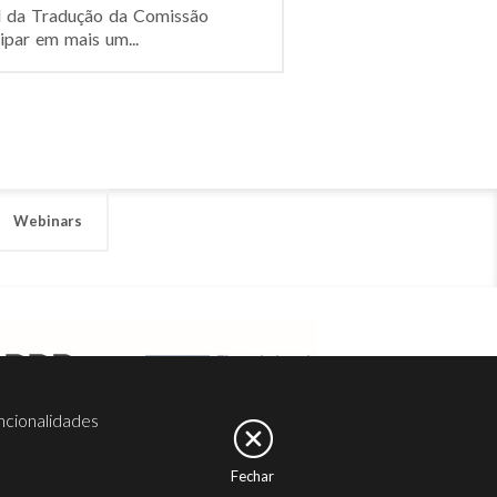
al da Tradução da Comissão
ipar em mais um...
Webinars
ncionalidades
Fechar
er
Noesis
Serviços