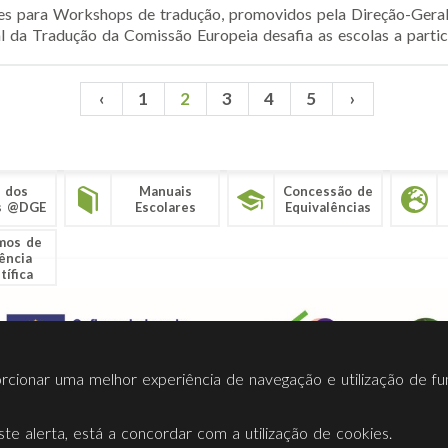
ções para Workshops de tradução, promovidos pela Direção-Ger
l da Tradução da Comissão Europeia desafia as escolas a partic
‹
1
2
3
4
5
›
 dos
Manuais
Concessão de
s @DGE
Escolares
Equivalências
mos de
ência
tífica
porcionar uma melhor experiência de navegação e utilização de fu
te alerta, está a concordar com a utilização de cookies.
Termos Utilização
Contactos
Ligações
Facebook
Twitt