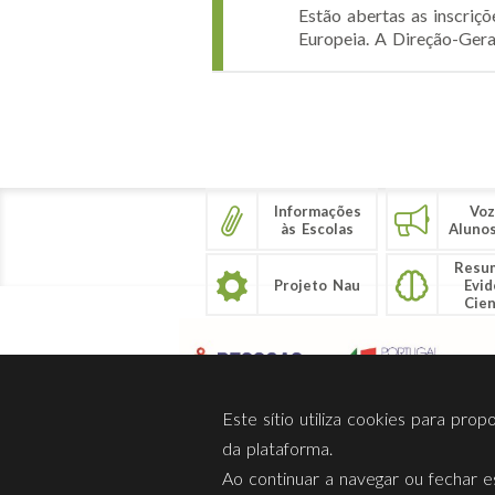
Estão abertas as inscri
Europeia. A Direção-Gera
Páginas
Informações
Voz
às Escolas
Aluno
Resu
Projeto Nau
Evid
Cien
Este sítio utiliza cookies para pro
da plataforma.
Ao continuar a navegar ou fechar es
Sobre Nós
Privacidade