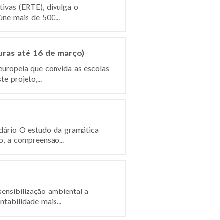
ivas (ERTE), divulga o
ne mais de 500...
uras até 16 de março)
europeia que convida as escolas
e projeto,...
ndário O estudo da gramática
o, a compreensão...
ensibilização ambiental a
tabilidade mais...