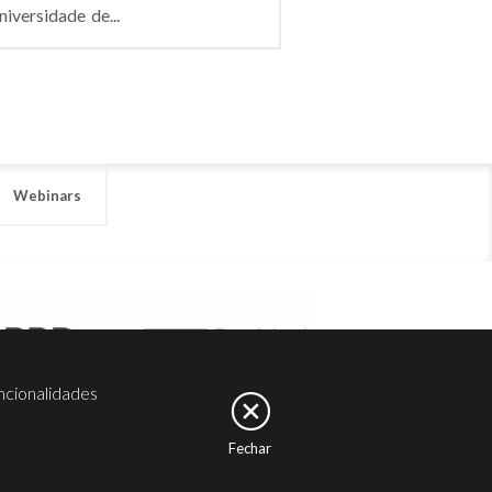
versidade de...
Webinars
ncionalidades
Fechar
er
Noesis
Serviços