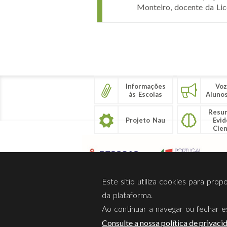
Monteiro, docente da Li
Páginas
Informações
Voz
às Escolas
Aluno
Resu
Projeto Nau
Evid
Cien
Este sítio utiliza cookies para pro
da plataforma.
Ao continuar a navegar ou fechar es
Sobre Nós
Privacidade
Consulte a nossa política de privaci