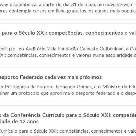
ay disponibiliza, a partir do dia 31 de maio, um novo serviço
es contempla cursos em linha gratuitos, os cursos mais populare
o para o Século XXI: competências, conhecimentos e va
abril p.p., no Auditório 2 da Fundação Calouste Gulbenkian, a 
XXI: competências, conhecimentos e valores numa escolaridade de
esporto Federado cada vez mais próximos
ão Portuguesa de Futebol, Fernando Gomes, e o Ministro da Ed
inar um protocolo que aproxima o desporto federado e o despor
o da Conferência Currículo para o Século XXI: competê
dade de 12 anos
urrículo para o Século XXI: competências, conhecimentos e val