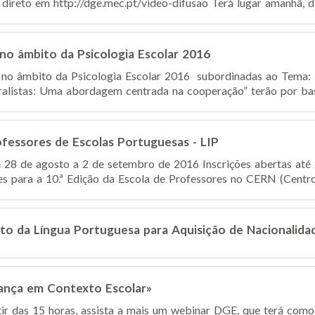
direto em http://dge.mec.pt/video-difusao Terá lugar amanhã, dia
no âmbito da Psicologia Escolar 2016
 no âmbito da Psicologia Escolar 2016 subordinadas ao Tema: “
ralistas: Uma abordagem centrada na cooperação” terão por base
fessores de Escolas Portuguesas - LIP
 28 de agosto a 2 de setembro de 2016 Inscrições abertas até 2
ões para a 10.ª Edição da Escola de Professores no CERN (Centro
o da Língua Portuguesa para Aquisição de Nacionalidad
nça em Contexto Escolar»
rtir das 15 horas, assista a mais um webinar DGE, que terá com