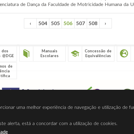
cenciatura de Dança da Faculdade de Motricidade Humana da Uni
‹
504
505
506
507
508
›
 dos
Manuais
Concessão de
s @DGE
Escolares
Equivalências
mos de
ência
tífica
porcionar uma melhor experiência de navegação e utilização de fu
te alerta, está a concordar com a utilização de cookies.
Termos Utilização
Contactos
Ligações
Facebook
Twitt
dade