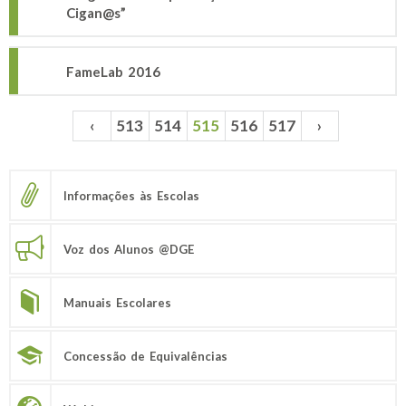
Cigan@s”
FameLab 2016
‹
513
514
515
516
517
›
Páginas
Informações às Escolas
Voz dos Alunos @DGE
Manuais Escolares
Concessão de Equivalências