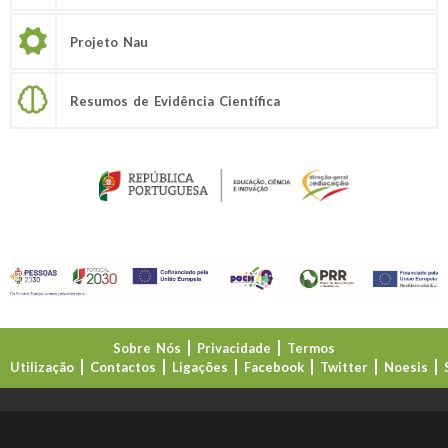
Projeto Nau
Resumos de Evidência Científica
Sobre Nós
Privacidade
Termos
Utilização
Contactos
Ligações
Facebook
Twitter
Noesis
Direção-Geral da Educação (DGE)