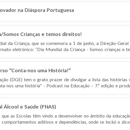
ovador na Diáspora Portuguesa
a/Somos Crianças e temos direitos!
dial da Criança, que se comemora a 1 de junho, a Direção-Gera
mato eletrónico: “Dia Mundial da Criança - Somos crianças e temo
so “Conta-nos uma História!”
ção (DGE) tem o grato prazer de divulgar a lista das histórias 
a-nos uma história" - Podcast na Educação – 7.ª edição e produz
l Álcool e Saúde (FNAS)
 que as Escolas têm vindo a desenvolver no âmbito da educaç
 comportamentos aditivos e dependências, onde se inclui o álcoo