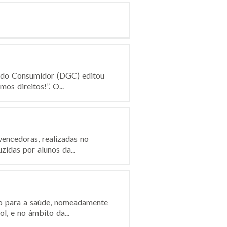
l do Consumidor (DGC) editou
s direitos!”. O...
vencedoras, realizadas no
idas por alunos da...
ão para a saúde, nomeadamente
l, e no âmbito da...