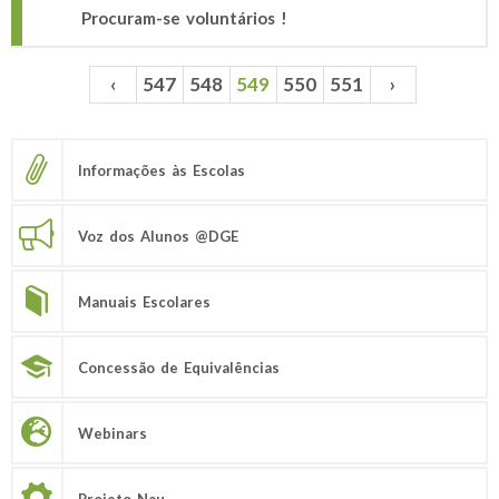
Procuram-se voluntários !
‹
547
548
549
550
551
›
Páginas
Informações às Escolas
Voz dos Alunos @DGE
Manuais Escolares
Concessão de Equivalências
Webinars
Projeto Nau