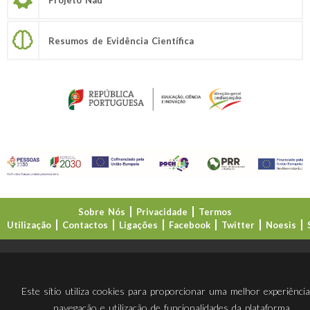
Resumos de Evidência Científica
Sobre Nós
Privacidade
Termos
Utilização
Contactos
Ligações
Facebook
Twitter
Noesis
Direção-Geral da Educação (DGE)
Este sítio utiliza cookies para proporcionar uma melhor experiênci
navegação e utilização de funcionalidades da plataforma.