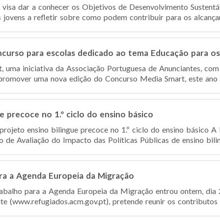
visa dar a conhecer os Objetivos de Desenvolvimento Sustent
s jovens a refletir sobre como podem contribuir para os alcança
ncurso para escolas dedicado ao tema Educação para o
 uma iniciativa da Associação Portuguesa de Anunciantes, com
 promover uma nova edição do Concurso Media Smart, este ano s
e precoce no 1.º ciclo do ensino básico
rojeto ensino bilingue precoce no 1.º ciclo do ensino básico A
de Avaliação do Impacto das Políticas Públicas de ensino bilin
ra a Agenda Europeia da Migração
abalho para a Agenda Europeia da Migração entrou ontem, dia
e (www.refugiados.acm.gov.pt), pretende reunir os contributos da