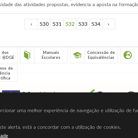
idade das atividades propostas, evidencia a aposta na formação 
‹
530
531
532
533
534
›
 dos
Manuais
Concessão de
s @DGE
Escolares
Equivalências
mos de
ência
tífica
porcionar uma melhor experiência de navegação e utilização de fu
te alerta, está a concordar com a utilização de cookies.
Termos Utilização
Contactos
Ligações
Facebook
Twitt
dade