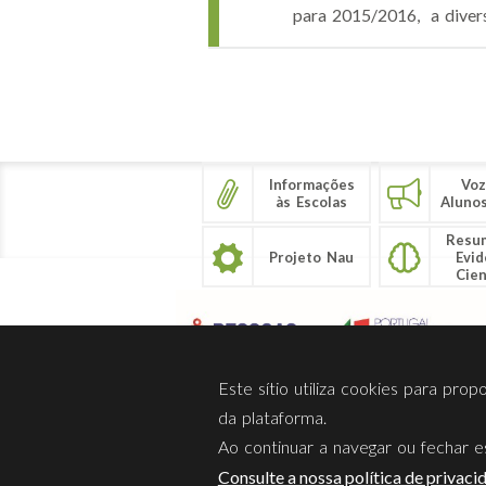
para 2015/2016, a divers
Páginas
Informações
Voz
às Escolas
Aluno
Resu
Projeto Nau
Evid
Cien
Este sítio utiliza cookies para pro
da plataforma.
Ao continuar a navegar ou fechar es
Sobre Nós
Privacidade
Consulte a nossa política de privaci