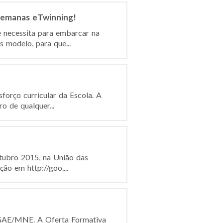
 semanas eTwinning!
 necessita para embarcar na
 modelo, para que...
orço curricular da Escola. A
ro de qualquer...
utubro 2015, na União das
ão em http://goo....
DGAE/MNE. A Oferta Formativa