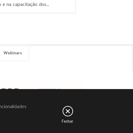
e na capacitação dos...
Webinars
ncionalidades
Fechar
er
Noesis
Serviços