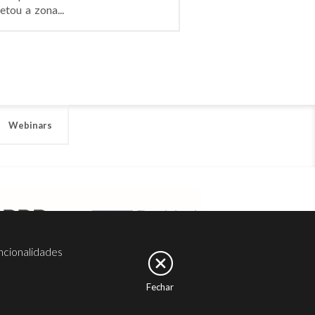
tou a zona...
Webinars
ncionalidades
Fechar
er
Noesis
Serviços