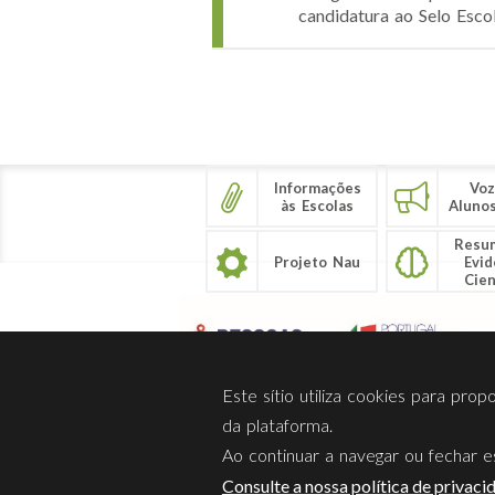
candidatura ao Selo Escol
Páginas
Informações
Voz
às Escolas
Aluno
Resu
Projeto Nau
Evid
Cien
Este sítio utiliza cookies para pro
da plataforma.
Ao continuar a navegar ou fechar es
Sobre Nós
Privacidade
Consulte a nossa política de privaci