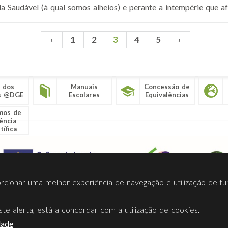
a Saudável (à qual somos alheios) e perante a intempérie que afe
‹
1
2
3
4
5
›
 dos
Manuais
Concessão de
s @DGE
Escolares
Equivalências
mos de
ência
tífica
porcionar uma melhor experiência de navegação e utilização de fu
te alerta, está a concordar com a utilização de cookies.
Termos Utilização
Contactos
Ligações
Facebook
Twitt
dade