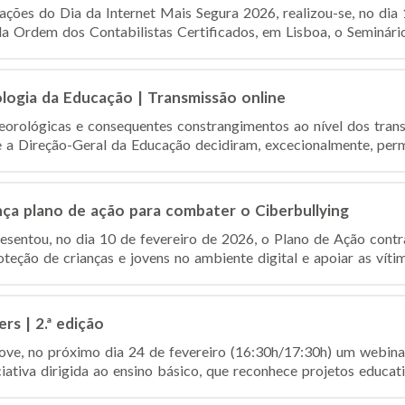
es do Dia da Internet Mais Segura 2026, realizou-se, no dia 1
Ordem dos Contabilistas Certificados, em Lisboa, o Seminário
ologia da Educação | Transmissão online
orológicas e consequentes constrangimentos ao nível dos tran
 a Direção-Geral da Educação decidiram, excecionalmente, permit
ça plano de ação para combater o Ciberbullying
sentou, no dia 10 de fevereiro de 2026, o Plano de Ação contr
oteção de crianças e jovens no ambiente digital e apoiar as vítim
rs | 2.ª edição
e, no próximo dia 24 de fevereiro (16:30h/17:30h) um webinar
iativa dirigida ao ensino básico, que reconhece projetos educat