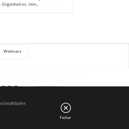
Engenheiros, tem...
Webinars
ncionalidades
Fechar
er
Noesis
Serviços