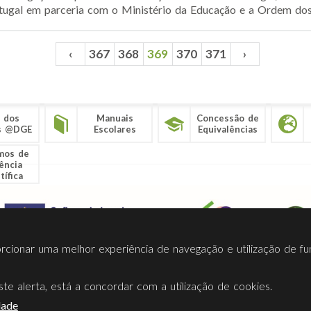
ugal em parceria com o Ministério da Educação e a Ordem dos 
‹
367
368
369
370
371
›
 dos
Manuais
Concessão de
s @DGE
Escolares
Equivalências
mos de
ência
tífica
porcionar uma melhor experiência de navegação e utilização de fu
te alerta, está a concordar com a utilização de cookies.
Termos Utilização
Contactos
Ligações
Facebook
Twitt
dade