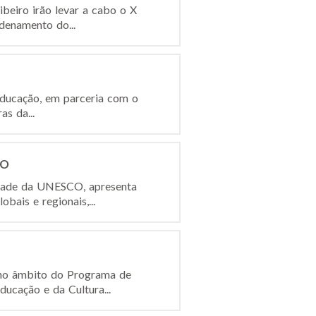
beiro irão levar a cabo o X
denamento do...
 Educação, em parceria com o
s da...
CO
lidade da UNESCO, apresenta
ais e regionais,...
 no âmbito do Programa de
ducação e da Cultura...