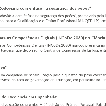
odoviária com ênfase na segurança dos peões”
doviária com ênfase na segurança dos peões", promovido pela 
l para a Qualificação e o Ensino Profissional (ANQEP, I.P.), em
 para as Competências Digitais (INCoDe.2030) no Ciência
ra as Competências Digitais (INCoDe.2030) marcou presença no 
rtuguesa, que decorreu no Centro de Congressos de Lisboa, entre
eve"
da campanha de sensibilização para a questão do peso excessi
erviços da área de governação da Educação, em particular na Pl
s de Excelência em Engenharia"
 divulgação de prémios A 2.ª edição do Prémio ‘Portugal, País d