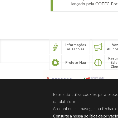
lançado pela COTEC Port
Páginas
Informações
Voz
às Escolas
Aluno
Resu
Projeto Nau
Evid
Cien
Este sítio utiliza cookies para pro
da plataforma.
Ao continuar a navegar ou fechar es
Sobre Nós
Privacidade
Consulte a nossa política de privaci