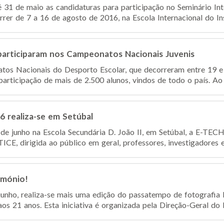
 31 de maio as candidaturas para participação no Seminário Int
rer de 7 a 16 de agosto de 2016, na Escola Internacional do Inst
participaram nos Campeonatos Nacionais Juvenis
os Nacionais do Desporto Escolar, que decorreram entre 19 e 
participação de mais de 2.500 alunos, vindos de todo o país. Ao 
realiza-se em Setúbal
4 de junho na Escola Secundária D. João II, em Setúbal, a E-T
ICE, dirigida ao público em geral, professores, investigadores e 
imónio!
junho, realiza-se mais uma edição do passatempo de fotografia
aos 21 anos. Esta iniciativa é organizada pela Direção-Geral do P