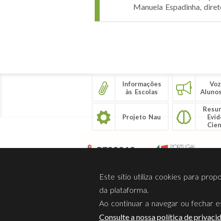
Manuela Espadinha, diret
Páginas
Informações
Voz
às Escolas
Aluno
Resu
Projeto Nau
Evid
Cien
Este sítio utiliza cookies para pro
da plataforma.
Ao continuar a navegar ou fechar es
Sobre Nós
Privacidade
Consulte a nossa política de privaci