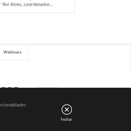
Rui Alves, coordenador...
Webinars
ncionalidades
Fechar
er
Noesis
Serviços