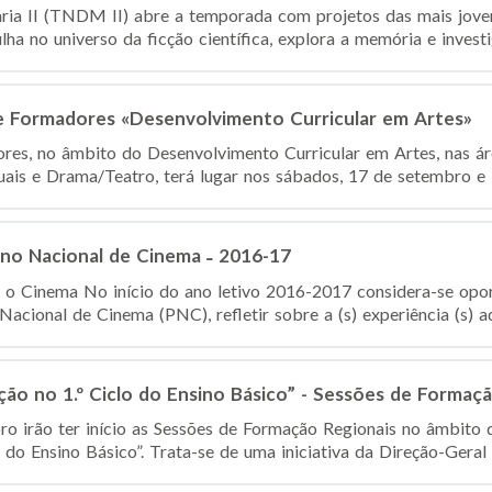
ria II (TNDM II) abre a temporada com projetos das mais jove
lha no universo da ficção científica, explora a memória e investig
 Formadores «Desenvolvimento Curricular em Artes»
es, no âmbito do Desenvolvimento Curricular em Artes, nas ár
uais e Drama/Teatro, terá lugar nos sábados, 17 de setembro e 1
ano Nacional de Cinema ˗ 2016-17
e o Cinema No início do ano letivo 2016-2017 considera-se opo
cional de Cinema (PNC), refletir sobre a (s) experiência (s) adqu
ção no 1.º Ciclo do Ensino Básico” - Sessões de Formaç
ro irão ter início as Sessões de Formação Regionais no âmbito d
do Ensino Básico”. Trata-se de uma iniciativa da Direção-Geral 