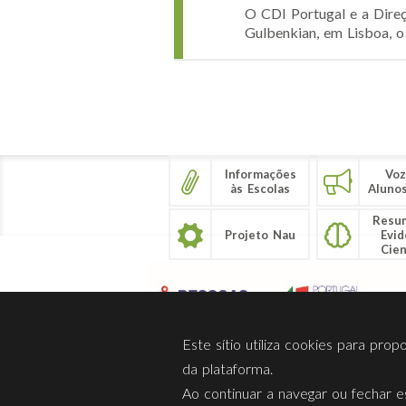
O CDI Portugal e a Direç
Gulbenkian, em Lisboa, o
Páginas
Informações
Voz
às Escolas
Aluno
Resu
Projeto Nau
Evid
Cien
Este sítio utiliza cookies para pro
da plataforma.
Ao continuar a navegar ou fechar es
Sobre Nós
Privacidade