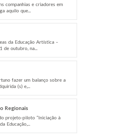
ns companhias e criadores em
a aquilo que...
eas da Educação Artística –
 de outubro, na...
rtuno fazer um balanço sobre a
irida (s) e,...
ão Regionais
o projeto-piloto “Iniciação à
da Educação,...