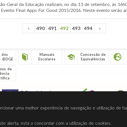
ão-Geral da Educação realizam, no dia 13 de setembro, às 16h
 Evento Final Apps For Good 2015/2016. Neste evento serão anu
‹
490
491
492
493
494
›
 dos
Manuais
Concessão de
s @DGE
Escolares
Equivalências
mos de
ência
tífica
porcionar uma melhor experiência de navegação e utilização de fu
te alerta, está a concordar com a utilização de cookies.
Termos Utilização
Contactos
Ligações
Facebook
Twitt