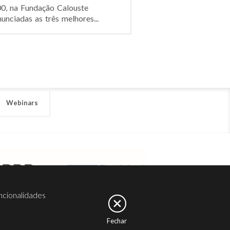
00, na Fundação Calouste
nciadas as três melhores...
Webinars
ncionalidades
Fechar
er
Noesis
Serviços