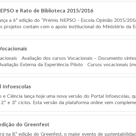
NEPSO e Rato de Biblioteca 2015/2016
ança a 6ª edição do “Prémio NEPSO - Escola Opinião 2015/2016
es projetos contam com o apoio institucional do Ministério da Ed
Vocacionais
cacionais Avaliação dos cursos Vocacionais – Documento sínte
Avaliação Externa da Experiência Piloto Cursos vocacionais (
l Infoescolas
 e Ciência lança hoje uma nova versão do Portal Infoescolas, qu
2.º e 3.º ciclos. Esta versão da plataforma online vem complemen
 edição do Greenfest
rá na 8.ª edição do Greenfest, o maior evento de sustentabilida