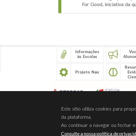
For Good, iniciativa da 
Páginas
Informações
Voz
às Escolas
Aluno
Resu
Projeto Nau
Evid
Cien
Este sítio utiliza cookies para pro
da plataforma.
Ao continuar a navegar ou fechar es
Sobre Nós
Privacidade
Consulte a nossa política de privaci