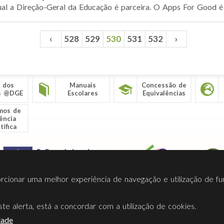
qual a Direção-Geral da Educação é parceira. O Apps For Good é
‹
528
529
530
531
532
›
 dos
Manuais
Concessão de
s @DGE
Escolares
Equivalências
mos de
ência
tífica
porcionar uma melhor experiência de navegação e utilização de fu
te alerta, está a concordar com a utilização de cookies.
Termos Utilização
Contactos
Ligações
Facebook
Twitt
dade