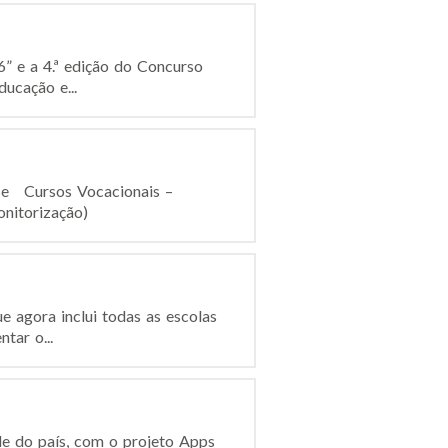
” e a 4.ª edição do Concurso
ucação e...
se Cursos Vocacionais –
monitorização)
e agora inclui todas as escolas
tar o...
de do país, com o projeto Apps