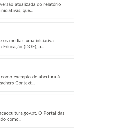
ersão atualizada do relatório
ciativas, que...
e os media», uma iniciativa
 Educação (DGE), a...
s como exemplo de abertura à
chers Context....
acaocultura.gov.pt. O Portal das
ido como...