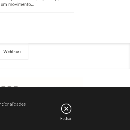
 um movimento...
Webinars
ncionalidades
Fechar
er
Noesis
Serviços