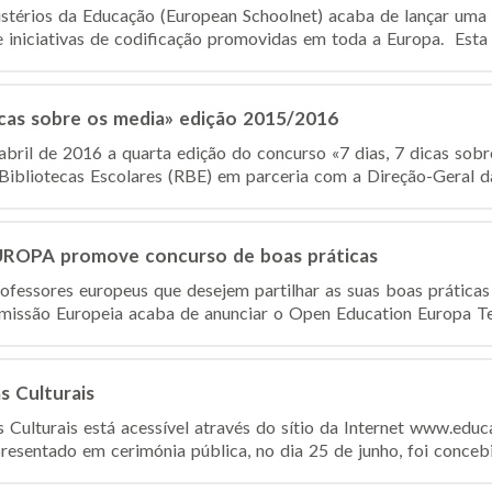
stérios da Educação (European Schoolnet) acaba de lançar uma v
niciativas de codificação promovidas em toda a Europa. Esta ini
icas sobre os media» edição 2015/2016
abril de 2016 a quarta edição do concurso «7 dias, 7 dicas sobr
ibliotecas Escolares (RBE) em parceria com a Direção-Geral da
OPA promove concurso de boas práticas
ofessores europeus que desejem partilhar as suas boas prática
omissão Europeia acaba de anunciar o Open Education Europa Tea
s Culturais
 Culturais está acessível através do sítio da Internet www.educ
presentado em cerimónia pública, no dia 25 de junho, foi conceb