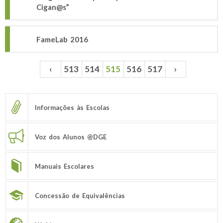
Cigan@s”
FameLab 2016
‹
513
514
515
516
517
›
Páginas
Informações às Escolas
Voz dos Alunos @DGE
Manuais Escolares
Concessão de Equivalências