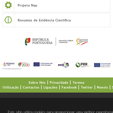
Projeto Nau
Resumos de Evidência Científica
Sobre Nós
Privacidade
Termos
Utilização
Contactos
Ligações
Facebook
Twitter
Noesis
Direção-Geral da Educação (DGE)
Este sítio utiliza cookies para proporcionar uma melhor experiênci