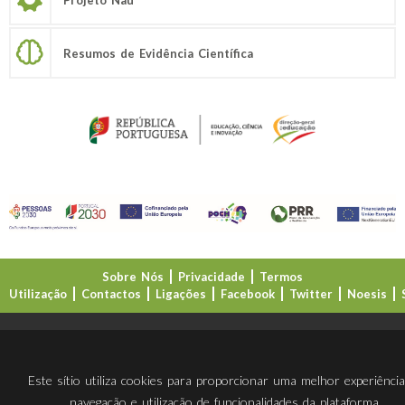
Resumos de Evidência Científica
Sobre Nós
Privacidade
Termos
Utilização
Contactos
Ligações
Facebook
Twitter
Noesis
Direção-Geral da Educação (DGE)
Este sítio utiliza cookies para proporcionar uma melhor experiênci
navegação e utilização de funcionalidades da plataforma.