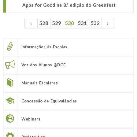
Apps for Good na 8.ª edição do Greenfest
‹
528
529
530
531
532
›
Páginas
Informações às Escolas
Voz dos Alunos @DGE
Manuais Escolares
Concessão de Equivalências
Webinars
Projeto Nau