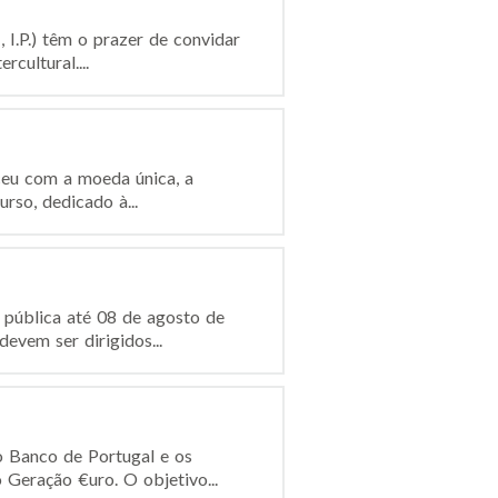
I.P.) têm o prazer de convidar
cultural....
ceu com a moeda única, a
rso, dedicado à...
 pública até 08 de agosto de
evem ser dirigidos...
 Banco de Portugal e os
 Geração €uro. O objetivo...