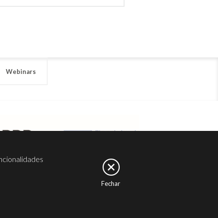
Webinars
ncionalidades
Fechar
er
Noesis
Serviços