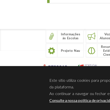
Páginas
Informações
Voz
às Escolas
Aluno
Resu
Projeto Nau
Evid
Cien
Este sítio utiliza cookies para pro
da plataforma.
Ao continuar a navegar ou fechar es
Sobre Nós
Privacidade
Consulte a nossa política de privaci