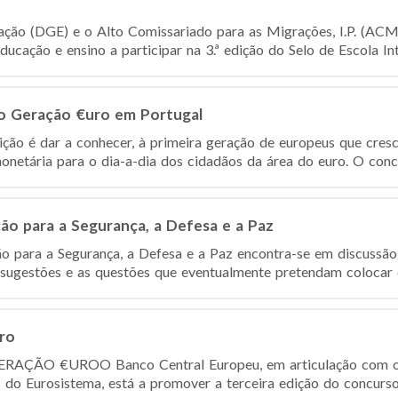
ção (DGE) e o Alto Comissariado para as Migrações, I.P. (ACM, 
ucação e ensino a participar na 3.ª edição do Selo de Escola Inter
so Geração €uro em Portugal
ção é dar a conhecer, à primeira geração de europeus que cres
onetária para o dia-a-dia dos cidadãos da área do euro. O concu
ão para a Segurança, a Defesa e a Paz
o para a Segurança, a Defesa e a Paz encontra-se em discussão
 sugestões e as questões que eventualmente pretendam colocar d
ro
GERAÇÃO €URO​ O Banco Central Europeu, em articulação com o
s do Eurosistema, está a promover a terceira edição do concurso