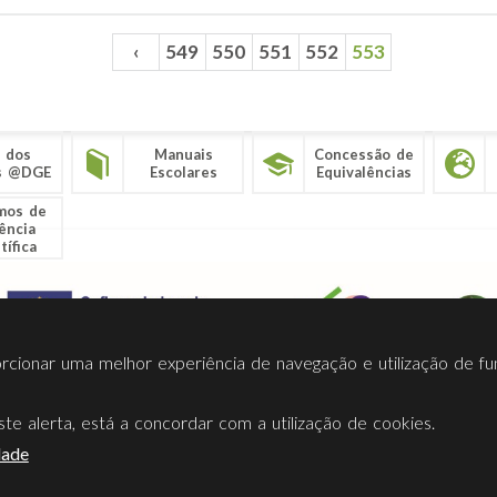
‹
549
550
551
552
553
 dos
Manuais
Concessão de
s @DGE
Escolares
Equivalências
mos de
ência
tífica
porcionar uma melhor experiência de navegação e utilização de fu
te alerta, está a concordar com a utilização de cookies.
Termos Utilização
Contactos
Ligações
Facebook
Twitt
dade
Direção-Geral da Educação (DGE)