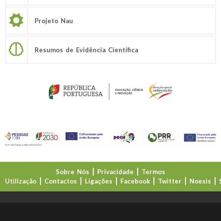
Projeto Nau
Resumos de Evidência Científica
Sobre Nós
Privacidade
Termos
Utilização
Contactos
Ligações
Facebook
Twitter
Noesis
Direção-Geral da Educação (DGE)