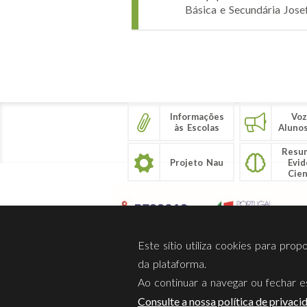
Básica e Secundária Jose
Páginas
Informações
Voz
às Escolas
Aluno
Resu
Projeto Nau
Evid
Cien
Este sítio utiliza cookies para pro
da plataforma.
Ao continuar a navegar ou fechar es
Sobre Nós
Privacidade
Consulte a nossa política de privaci