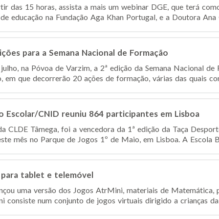
rtir das 15 horas, assista a mais um webinar DGE, que terá com
r de educação na Fundação Aga Khan Portugal, e a Doutora Ana Cr
rições para a Semana Nacional de Formação
e julho, na Póvoa de Varzim, a 2ª edição da Semana Nacional de
 em que decorrerão 20 ações de formação, várias das quais conf
o Escolar/CNID reuniu 864 participantes em Lisboa
da CLDE Tâmega, foi a vencedora da 1ª edição da Taça Desport
deste mês no Parque de Jogos 1º de Maio, em Lisboa. A Escola Bá
 para tablet e telemóvel
nçou uma versão dos Jogos AtrMini, materiais de Matemática, p
 consiste num conjunto de jogos virtuais dirigido a crianças da