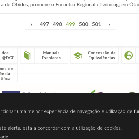
fa de Óbidos, promove o Encontro Regional eTwinning, em Óbidos
‹
497
498
499
500
501
›
 dos
Manuais
Concessão de
s @DGE
Escolares
Equivalências
mos de
ência
tífica
porcionar uma melhor experiência de navegação e utilização de fu
te alerta, está a concordar com a utilização de cookies.
Termos Utilização
Contactos
Ligações
Facebook
Twitt
dade