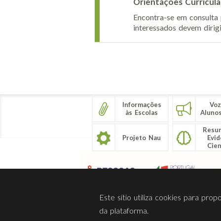
Orientações Curricula
Encontra-se em consulta 
interessados devem dirigi
Páginas
Informações
Voz
às Escolas
Aluno
Resu
Projeto Nau
Evid
Cien
Este sítio utiliza cookies para pro
da plataforma.