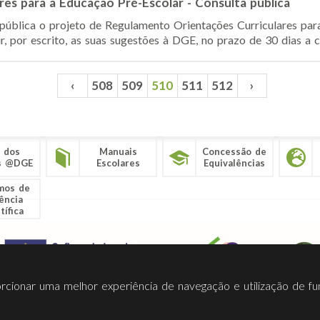
res para a Educação Pré-Escolar - Consulta pública
pública o projeto de Regulamento Orientações Curriculares par
r, por escrito, as suas sugestões à DGE, no prazo de 30 dias a c
‹
508
509
510
511
512
›
 dos
Manuais
Concessão de
s @DGE
Escolares
Equivalências
mos de
ência
tífica
porcionar uma melhor experiência de navegação e utilização de fu