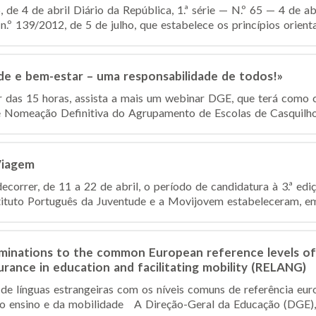
de 4 de abril Diário da República, 1.ª série — N.º 65 — 4 de ab
n.º 139/2012, de 5 de julho, que estabelece os princípios orienta
 e bem-estar – uma responsabilidade de todos!»
tir das 15 horas, assista a mais um webinar DGE, que terá como 
Nomeação Definitiva do Agrupamento de Escolas de Casquilhos 
Viagem
ecorrer, de 11 a 22 de abril, o período de candidatura à 3.ª ed
tituto Português da Juventude e a Movijovem estabeleceram, em
minations to the common European reference levels of 
urance in education and facilitating mobility (RELANG)
e línguas estrangeiras com os níveis comuns de referência europ
o ensino e da mobilidade A Direção-Geral da Educação (DGE), 