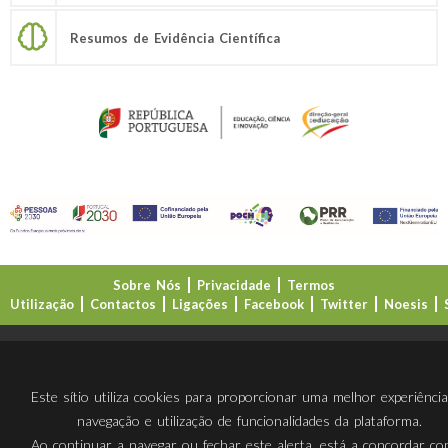
Resumos de Evidência Científica
Sobre Nós
Privacidade
Termos
Utilização
Contactos
Ligações
Facebook
Twitter
Noesis
Direção-Geral da Educação (DGE)
Este sítio utiliza cookies para proporcionar uma melhor experiênci
navegação e utilização de funcionalidades da plataforma.
Ao continuar a navegar ou fechar este alerta, está a concordar c