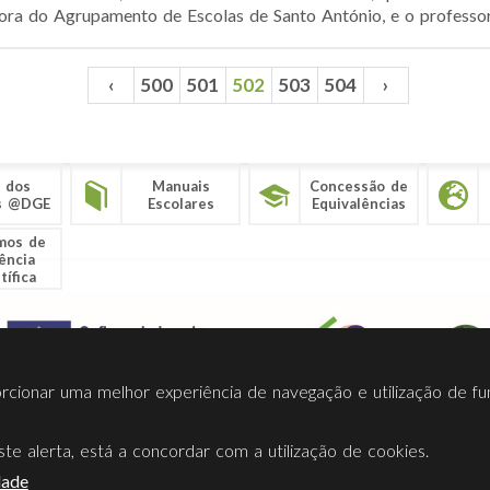
ora do Agrupamento de Escolas de Santo António, e o professor 
‹
500
501
502
503
504
›
 dos
Manuais
Concessão de
s @DGE
Escolares
Equivalências
mos de
ência
tífica
porcionar uma melhor experiência de navegação e utilização de fu
te alerta, está a concordar com a utilização de cookies.
Termos Utilização
Contactos
Ligações
Facebook
Twitt
dade