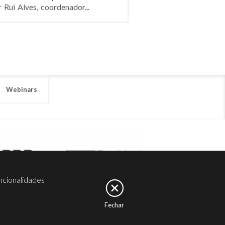
Rui Alves, coordenador...
Webinars
ncionalidades
Fechar
er
Noesis
Serviços