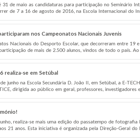
 31 de maio as candidaturas para participação no Seminário Int
rer de 7 a 16 de agosto de 2016, na Escola Internacional do Inst
participaram nos Campeonatos Nacionais Juvenis
os Nacionais do Desporto Escolar, que decorreram entre 19 e 
participação de mais de 2.500 alunos, vindos de todo o país. Ao 
realiza-se em Setúbal
4 de junho na Escola Secundária D. João II, em Setúbal, a E-T
ICE, dirigida ao público em geral, professores, investigadores e 
imónio!
junho, realiza-se mais uma edição do passatempo de fotografia
aos 21 anos. Esta iniciativa é organizada pela Direção-Geral do P