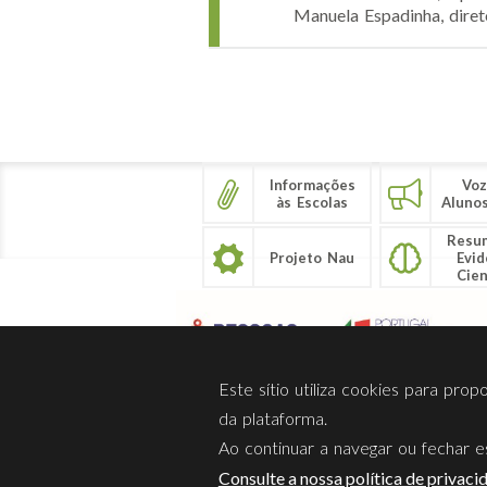
Manuela Espadinha, diret
Páginas
Informações
Voz
às Escolas
Aluno
Resu
Projeto Nau
Evid
Cien
Este sítio utiliza cookies para pro
da plataforma.
Ao continuar a navegar ou fechar es
Sobre Nós
Privacidade
Consulte a nossa política de privaci