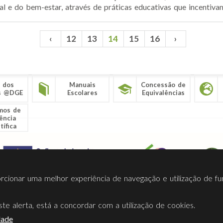
 e do bem-estar, através de práticas educativas que incentivam 
‹
12
13
14
15
16
›
 dos
Manuais
Concessão de
s @DGE
Escolares
Equivalências
mos de
ência
tífica
porcionar uma melhor experiência de navegação e utilização de fu
te alerta, está a concordar com a utilização de cookies.
Termos Utilização
Contactos
Ligações
Facebook
Twitt
dade