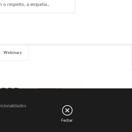
o respeito, a empatia...
Webinars
ncionalidades
Fechar
er
Noesis
Serviços