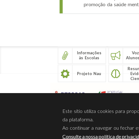
promoção da saúde mental
Páginas
Informações
Voz
às Escolas
Aluno
Resu
Projeto Nau
Evid
Cien
Este sítio utiliza cookies para pro
da plataforma.
Ao continuar a navegar ou fechar es
Sobre Nós
Privacidade
Consulte a nossa política de privaci