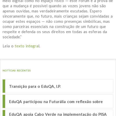
meio digital como no espaço físico — este Fórum é a prova de
que a mudança é possível quando as vozes jovens não são
apenas ouvidas, mas verdadeiramente escutadas. Espero
sinceramente que, no futuro, mais crianças sejam convidadas a
ocupar estes espaços — não como presenças simbólicas, mas
como parceiras essenciais na construção de um futuro que
respeite e defenda os seus direitos em todas as esferas da
sociedade.”
Leia o
texto integra
l.
NOTÍCIAS RECENTES
Transição para o EduQA, I.P.
EduQA participou na Futurália com reflexão sobre
EduQA apoia Cabo Verde na implementação do PISA