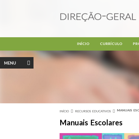
Passar para o conteúdo principal
INÍCIO
CURRÍCULO
PR
MENU
MANUAIS ES
INÍCIO
RECURSOS EDUCATIVOS
Está aqui
Manuais Escolares