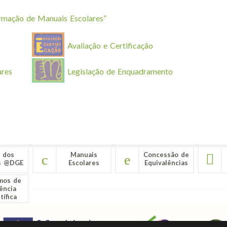
rmação de Manuais Escolares”
Avaliação e Certificação
ares
Legislação de Enquadramento
 dos
Manuais
Concessão de
s @DGE
Escolares
Equivalências
mos de
ência
tífica