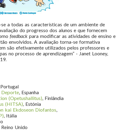
e-se a todas as características de um ambiente de
avaliação do progresso dos alunos e que fornecem
 como
feedback
para modificar as atividades de ensino e
tão envolvidos. A avaliação torna-se formativa
m são efetivamente utilizados pelos professores e
apas no processo de aprendizagem” - Janet Looney,
019.
, Portugal
y Deporte
, Espanha
ion (Opetushallitus)
, Finlândia
tus (HITSA)
, Estónia
ton kai Ekdoseon Diofantos
,
P)
, Itália
do
, Reino Unido