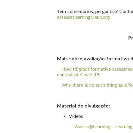
Tem comentários, perguntas? Contac
assessatlearning@eun.org
P
Mais sobre avaliação formativa di
How (digital) formative assessmen
context of Covid 19.
Why there is no such thing as a f
Material de divulgação:
Vídeos
Assess@Learning - Learning i