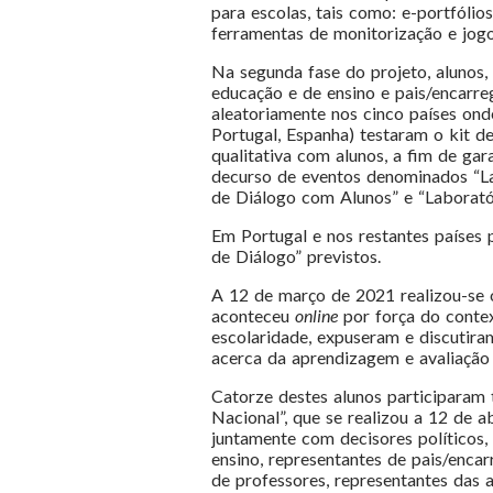
para escolas, tais como: e-portfólios,
ferramentas de monitorização e jogos
Na segunda fase do projeto, alunos,
educação e de ensino e pais/encarr
aleatoriamente nos cinco países onde
Portugal, Espanha) testaram o kit d
qualitativa com alunos, a fim de ga
decurso de eventos denominados “L
de Diálogo com Alunos” e “Laborató
Em Portugal e nos restantes países
de Diálogo” previstos.
A 12 de março de 2021 realizou-se 
aconteceu
online
por força do conte
escolaridade, expuseram e discutiram
acerca da aprendizagem e avaliação 
Catorze destes alunos participaram
Nacional”, que se realizou a 12 de a
juntamente com decisores políticos,
ensino, representantes de pais/enca
de professores, representantes das a