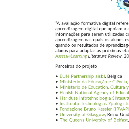
“A avaliação formativa digital refer
aprendizagem digital que apoiam a 
informações para serem utilizadas
aprendizagem nas quais os alunos es
quando os resultados de aprendizage
alunos para adaptar as próximas et
Assess@Learning
Literature Review
, 2
Parceiros do projeto
•
EUN Partnership aisbl
, Bélgica
•
Ministério da Educação e Ciência
•
Ministerio de Education, Cultura 
•
Finnish National Agency of Educat
•
Hariduse Infotehnoloogia Sihtasu
•
Institouto Technologias Ypologis
•
Fondazione Bruno Kessler (IRVAP
•
University of Glasgow
, Reino Uni
•
The Queen’s University of Belfast