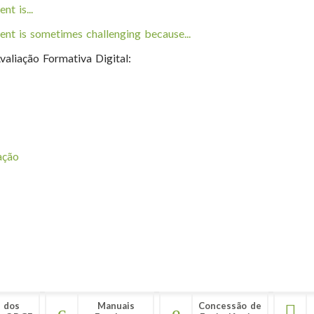
t is...
t is sometimes challenging because...
ção Formativa Digital:
ação
 dos
Manuais
Concessão de