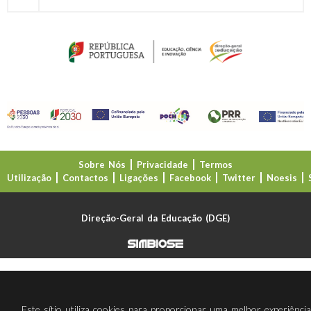
Sobre Nós
Privacidade
Termos
Utilização
Contactos
Ligações
Facebook
Twitter
Noesis
Direção-Geral da Educação (DGE)
Este sítio utiliza cookies para proporcionar uma melhor experiênci