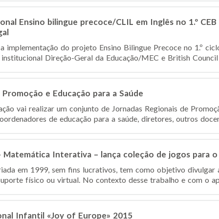
onal Ensino bilingue precoce/CLIL em Inglês no 1.º CEB
gal
a implementação do projeto Ensino Bilingue Precoce no 1.º ciclo
 institucional Direção-Geral da Educação/MEC e British Council 
e Promoção e Educação para a Saúde
ção vai realizar um conjunto de Jornadas Regionais de Promoç
ordenadores de educação para a saúde, diretores, outros docente
Matemática Interativa – lança coleção de jogos para o 1
riada em 1999, sem fins lucrativos, tem como objetivo divulgar
uporte físico ou virtual. No contexto desse trabalho e com o ap
onal Infantil «Joy of Europe» 2015