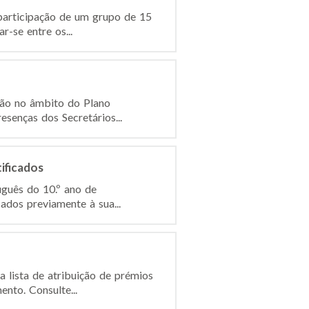
participação de um grupo de 15
r-se entre os...
são no âmbito do Plano
senças dos Secretários...
ificados
uguês do 10.º ano de
cados previamente à sua...
 lista de atribuição de prémios
nto. Consulte...