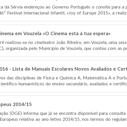
a da Sérvia endereçou ao Governo Português o convite para a 
º Festival Internacional Infantil, «Joy of Europe 2015», a realiza
Cinema em Vouzela «O Cinema está à tua espera»
il realizou-se no cineteatro João Ribeiro, em Vouzela, uma ses
, organizada pelo Município de Vouzela, que contou com as pre
16 - Lista de Manuais Escolares Novos Avaliados e Cert
os das disciplinas de Física e Química A, Matemática A e Port
ientífico-humanísticos do ensino secundário, avaliados e certifi
opeus 2014/15
ção (DGE) informa que já se encontra disponível para consulta a
uropeus relativa ao ano letivo 2014/15, nos termos do regulame