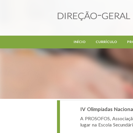
Passar para o conteúdo principal
INÍCIO
CURRÍCULO
PR
IV Olimpíadas Nacionai
A PROSOFOS, Associação p
lugar na Escola Secundár