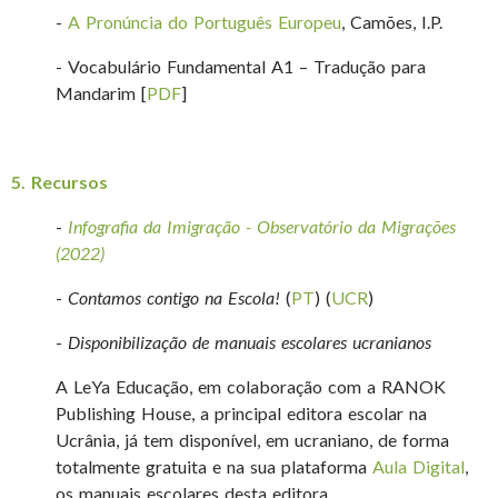
-
A Pronúncia do Português Europeu
, Camões, I.P.
- Vocabulário Fundamental A1 – Tradução para
Mandarim [
PDF
]
5. Recursos
-
Infografia da Imigração - Observatório da Migrações
(2022)
-
Contamos contigo na Escola!
(
PT
) (
UCR
)
-
Disponibilização de manuais escolares ucranianos
A LeYa Educação, em colaboração com a RANOK
Publishing House, a principal editora escolar na
Ucrânia, já tem disponível, em ucraniano, de forma
totalmente gratuita e na sua plataforma
Aula Digital
,
os manuais escolares desta editora.