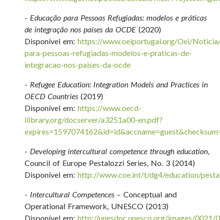
-
Educação para Pessoas Refugiadas: modelos e práticas
de integração nos países da OCDE
(2020)
Disponível em:
https://www.oeiportugal.org/Oei/Noticia
para-pessoas-refugiadas-modelos-e-praticas-de-
integracao-nos-paises-da-ocde
-
Refugee Education: Integration Models and Practices in
OECD Countries
(2019)
Disponível em:
https://www.oecd-
ilibrary.org/docserver/a3251a00-en.pdf?
expires=1597074162&id=id&accname=guest&checks
-
Developing intercultural competence through education
,
Council of Europe Pestalozzi Series, No. 3 (2014)
Disponível em:
http://www.coe.int/t/dg4/education/pest
-
Intercultural Competences
– Conceptual and
Operational Framework, UNESCO (2013)
Disponível em:
http://unesdoc.unesco.org/images/0021