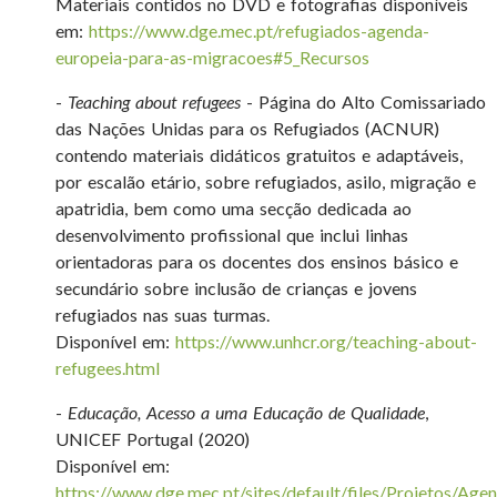
Materiais contidos no DVD e fotografias disponíveis
em:
https://www.dge.mec.pt/refugiados-agenda-
europeia-para-as-migracoes#5_Recursos
-
Teaching about refugees
- Página do Alto Comissariado
das Nações Unidas para os Refugiados (ACNUR)
contendo materiais didáticos gratuitos e adaptáveis,
por escalão etário, sobre refugiados, asilo, migração e
apatridia, bem como uma secção dedicada ao
desenvolvimento profissional que inclui linhas
orientadoras para os docentes dos ensinos básico e
secundário sobre inclusão de crianças e jovens
refugiados nas suas turmas.
Disponível em:
https://www.unhcr.org/teaching-about-
refugees.html
-
Educação, Acesso a uma Educação de Qualidade
,
UNICEF Portugal (2020)
Disponível em:
https://www.dge.mec.pt/sites/default/files/Projetos/A