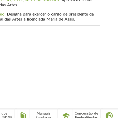
das Artes.
aio
: Designa para exercer o cargo de presidente da
l das Artes a licenciada Maria de Assis.
 dos
Manuais
Concessão de
s @DGE
Escolares
Equivalências