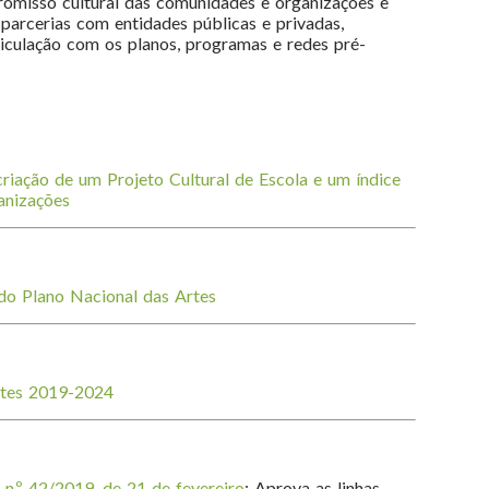
romisso cultural das comunidades e organizações e
parcerias com entidades públicas e privadas,
iculação com os planos, programas e redes pré-
riação de um Projeto Cultural de Escola e um índice
anizações
 do Plano Nacional das Artes
rtes 2019-2024
n.º 42/2019, de 21 de fevereiro
: Aprova as linhas