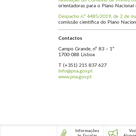
orientadoras para o Plano Nacional 
Despacho n.º 4485/2019, de 2 de m
comissão científica do Plano Naciona
Contactos
Campo Grande, nº 83 – 1º
1700-088 Lisboa
T (+351) 215 837 627
Info@pna.gov.pt
www.pna.gov.pt
Informações
Voz
às Escolas
Aluno