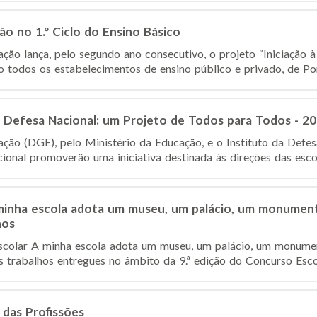
ão no 1.º Ciclo do Ensino Básico
ção lança, pelo segundo ano consecutivo, o projeto “Iniciação 
o todos os estabelecimentos de ensino público e privado, de Port
 Defesa Nacional: um Projeto de Todos para Todos - 20
ção (DGE), pelo Ministério da Educação, e o Instituto da Defes
onal promoverão uma iniciativa destinada às direções das escol
minha escola adota um museu, um palácio, um monumen
hos
Escolar A minha escola adota um museu, um palácio, um monume
s trabalhos entregues no âmbito da 9.ª edição do Concurso Escol
das Profissões