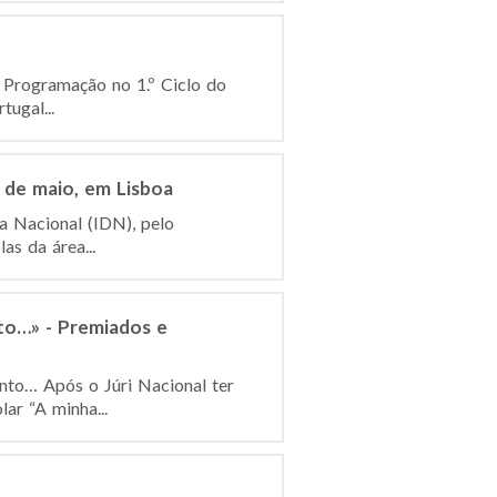
à Programação no 1.º Ciclo do
ugal...
 de maio, em Lisboa
a Nacional (IDN), pelo
as da área...
to…» - Premiados e
nto… Após o Júri Nacional ter
ar “A minha...