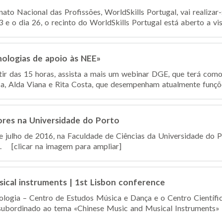
to Nacional das Profissões, WorldSkills Portugal, vai realizar
 o dia 26, o recinto do WorldSkills Portugal está aberto a visi
logias de apoio às NEE»
tir das 15 horas, assista a mais um webinar DGE, que terá com
usa, Alda Viana e Rita Costa, que desempenham atualmente funçõe
res na Universidade do Porto
2 de julho de 2016, na Faculdade de Ciências da Universidade do
. [clicar na imagem para ampliar]
ical instruments | 1st Lisbon conference
ologia – Centro de Estudos Música e Dança e o Centro Científi
ubordinado ao tema «Chinese Music and Musical Instruments» n