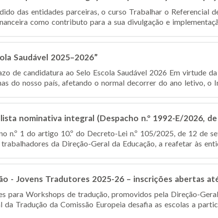
dido das entidades parceiras, o curso Trabalhar o Referencial d
anceira como contributo para a sua divulgação e implementação
cola Saudável 2025–2026”
o de candidatura ao Selo Escola Saudável 2026 Em virtude da 
nas do nosso país, afetando o normal decorrer do ano letivo, o Ins
lista nominativa integral (Despacho n.º 1992-E/2026, de
o n.º 1 do artigo 10.º do Decreto-Lei n.º 105/2025, de 12 de se
 trabalhadores da Direção-Geral da Educação, a reafetar às entid
o - Jovens Tradutores 2025-26 – inscrições abertas at
ções para Workshops de tradução, promovidos pela Direção-Ger
l da Tradução da Comissão Europeia desafia as escolas a partic