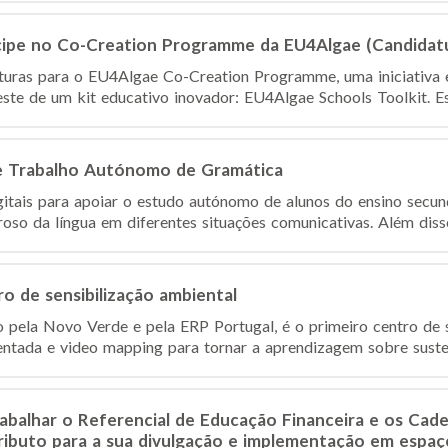
ticipe no Co-Creation Programme da EU4Algae (Candidat
turas para o EU4Algae Co-Creation Programme, uma iniciativa 
ste de um kit educativo inovador: EU4Algae Schools Toolkit. Est
e Trabalho Autónomo de Gramática
itais para apoiar o estudo autónomo de alunos do ensino secu
roso da língua em diferentes situações comunicativas. Além diss
o de sensibilização ambiental
 pela Novo Verde e pela ERP Portugal, é o primeiro centro de s
entada e video mapping para tornar a aprendizagem sobre susten
abalhar o Referencial de Educação Financeira e os Cad
ributo para a sua divulgação e implementação em espaç