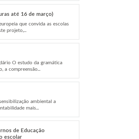
uras até 16 de março)
europeia que convida as escolas
e projeto,...
ndário O estudo da gramática
o, a compreensão...
ensibilização ambiental a
tabilidade mais...
ernos de Educação
o escolar