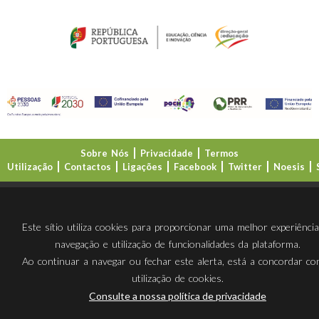
Sobre Nós
Privacidade
Termos
Utilização
Contactos
Ligações
Facebook
Twitter
Noesis
Direção-Geral da Educação (DGE)
Este sítio utiliza cookies para proporcionar uma melhor experiênci
navegação e utilização de funcionalidades da plataforma.
Ao continuar a navegar ou fechar este alerta, está a concordar c
utilização de cookies.
Consulte a nossa política de privacidade