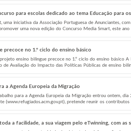
ncurso para escolas dedicado ao tema Educação para o
 uma iniciativa da Associação Portuguesa de Anunciantes, com
 promover uma nova edição do Concurso Media Smart, este ano s
e precoce no 1.º ciclo do ensino básico
rojeto ensino bilingue precoce no 1.º ciclo do ensino básico A
de Avaliação do Impacto das Políticas Públicas de ensino bilin
ra a Agenda Europeia da Migração
abalho para a Agenda Europeia da Migração entrou ontem, dia
e (www.refugiados.acm.gov.pt), pretende reunir os contributos da
m toda a facilidade, a sua viagem pelo eTwinning, com as