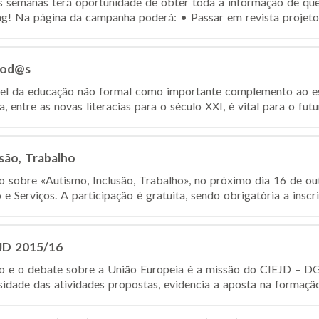
s semanas terá oportunidade de obter toda a informação de que
g! Na página da campanha poderá: • Passar em revista projetos
 Tod@s
el da educação não formal como importante complemento ao esf
 entre as novas literacias para o século XXI, é vital para o futu
são, Trabalho
ão sobre «Autismo, Inclusão, Trabalho», no próximo dia 16 de o
 Serviços. A participação é gratuita, sendo obrigatória a inscriç
JD 2015/16
o e o debate sobre a União Europeia é a missão do CIEJD – 
idade das atividades propostas, evidencia a aposta na formação 