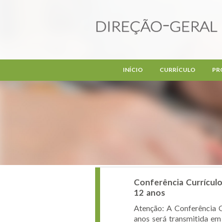
Passar para o conteúdo principal
INÍCIO
CURRÍCULO
PR
Conferência Currícul
12 anos
Atenção: A Conferência C
anos será transmitida em 