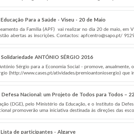
Educação Para a Saúde - Viseu - 20 de Maio
eamento da Família (APF) vai realizar no dia 20 de maio, em V
stão abertas as inscrições. Contactos: apfcentro@sapo.pt/ 91
 Solidariedade ANTÓNIO SÉRGIO 2016
ntónio Sérgio para a Economia Social - promove, anualmente, 
gio (http://www.cases.pt/atividades/premioantoniosergio) que in
 Defesa Nacional: um Projeto de Todos para Todos – 22
ção (DGE), pelo Ministério da Educação, e o Instituto da Defes
onal promoverão uma iniciativa destinada às direções das escola
Lista de participantes - Algarve