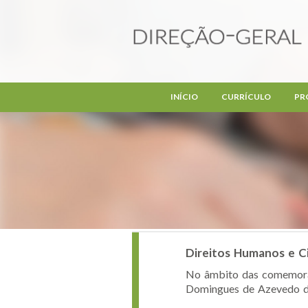
Passar para o conteúdo principal
INÍCIO
CURRÍCULO
PR
Direitos Humanos e C
No âmbito das comemoraçõ
Domingues de Azevedo da 