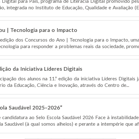
 Digital para Pais, programa de Literacia Digital promovido p
, integrada no Instituto de Educação, Qualidade e Avaliação (Edu
u | Tecnologia para o Impacto
dição dos Concursos do Ano | Tecnologia para o Impacto, uma i
tecnologia para responder a problemas reais da sociedade, promo
ção da Iniciativa Líderes Digitais
icipação dos alunos na 11.ª edição da iniciativa Líderes Digitais
ério da Educação, Ciência e Inovação, através do Centro de...
cola Saudável 2025–2026”
candidatura ao Selo Escola Saudável 2026 Face à instabilidad
a Saudável (à qual somos alheios) e perante a intempérie que afe