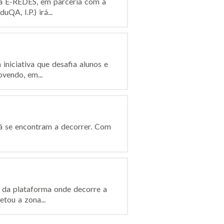
ela E-REDES, em parceria com a
QA, I.P.) irá...
niciativa que desafia alunos e
vendo, em...
 já se encontram a decorrer. Com
e da plataforma onde decorre a
tou a zona...