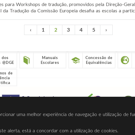
ções para Workshops de tradução, promovidos pela Direção-Ger
l da Tradução da Comissão Europeia desafia as escolas a partic
‹
1
2
3
4
5
›
 dos
Manuais
Concessão de
s @DGE
Escolares
Equivalências
mos de
ência
tífica
porcionar uma melhor experiência de navegação e utilização de fu
te alerta, está a concordar com a utilização de cookies.
Termos Utilização
Contactos
Ligações
Facebook
Twitt