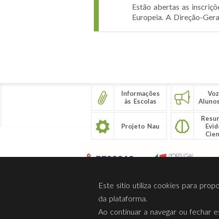
Estão abertas as inscri
Europeia. A Direção-Gera
Páginas
Informações
Voz
às Escolas
Aluno
Resu
Projeto Nau
Evid
Cien
Este sítio utiliza cookies para pro
da plataforma.
Ao continuar a navegar ou fechar es
Sobre Nós
Privacidade