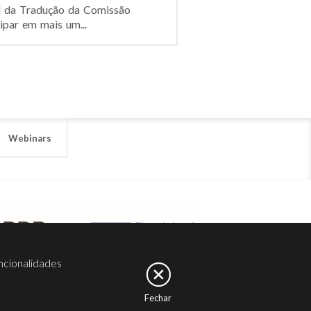
al da Tradução da Comissão
ipar em mais um...
Webinars
ncionalidades
Fechar
er
Noesis
Serviços