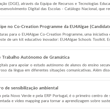
ção (DGE), através da Equipa de Recursos e Tecnologias Educat
senvolvimento Digital das Escolas - Catálogo Nacional, que reú
ticipe no Co-Creation Programme da EU4Algae (Candidat
turas para o EU4Algae Co-Creation Programme, uma iniciativa 
ste de um kit educativo inovador: EU4Algae Schools Toolkit. Est
e Trabalho Autónomo de Gramática
itais para apoiar o estudo autónomo de alunos do ensino secu
roso da língua em diferentes situações comunicativas. Além diss
o de sensibilização ambiental
 pela Novo Verde e pela ERP Portugal, é o primeiro centro de s
entada e video mapping para tornar a aprendizagem sobre susten