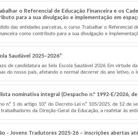
abalhar o Referencial de Educação Financeira e os Cad
ributo para a sua divulgação e implementação em espaç
dido das entidades parceiras, o curso Trabalhar o Referencial d
anceira como contributo para a sua divulgação e implementação
cola Saudável 2025–2026”
o de candidatura ao Selo Escola Saudável 2026 Em virtude da 
nas do nosso país, afetando o normal decorrer do ano letivo, o Ins
lista nominativa integral (Despacho n.º 1992-E/2026, de
o n.º 1 do artigo 10.º do Decreto-Lei n.º 105/2025, de 12 de se
 trabalhadores da Direção-Geral da Educação, a reafetar às entid
o - Jovens Tradutores 2025-26 – inscrições abertas at