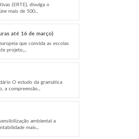
ivas (ERTE), divulga o
ne mais de 500...
uras até 16 de março)
europeia que convida as escolas
e projeto,...
ndário O estudo da gramática
o, a compreensão...
ensibilização ambiental a
tabilidade mais...