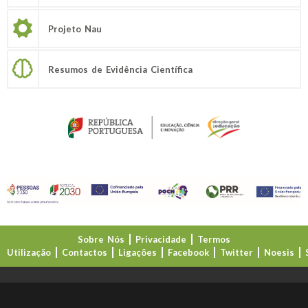
Projeto Nau
Resumos de Evidência Científica
Sobre Nós
Privacidade
Termos
Utilização
Contactos
Ligações
Facebook
Twitter
Noesis
Direção-Geral da Educação (DGE)