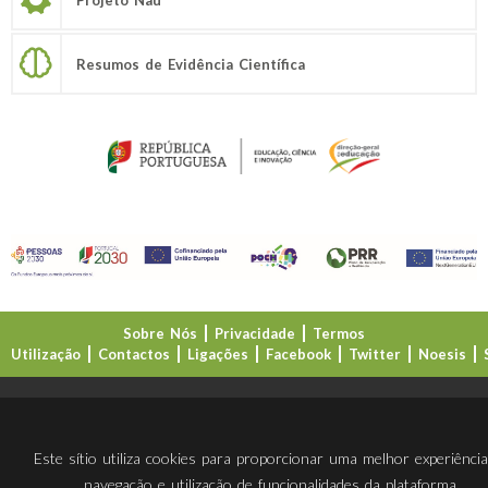
Resumos de Evidência Científica
Sobre Nós
Privacidade
Termos
Utilização
Contactos
Ligações
Facebook
Twitter
Noesis
Direção-Geral da Educação (DGE)
Este sítio utiliza cookies para proporcionar uma melhor experiênci
navegação e utilização de funcionalidades da plataforma.