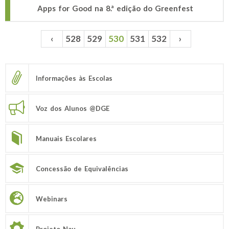
Apps for Good na 8.ª edição do Greenfest
‹
528
529
530
531
532
›
Páginas
Informações às Escolas
Voz dos Alunos @DGE
Manuais Escolares
Concessão de Equivalências
Webinars
Projeto Nau