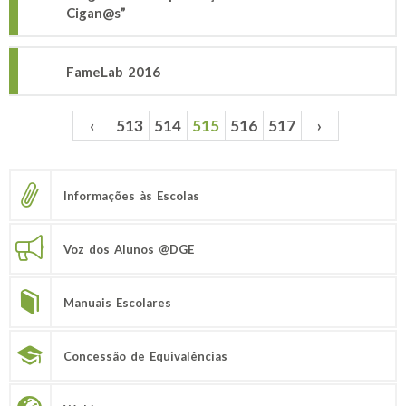
Cigan@s”
FameLab 2016
‹
513
514
515
516
517
›
Páginas
Informações às Escolas
Voz dos Alunos @DGE
Manuais Escolares
Concessão de Equivalências