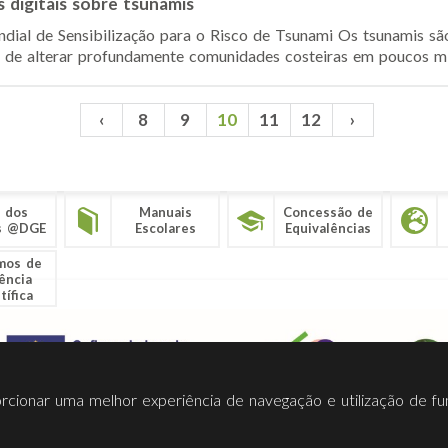
digitais sobre tsunamis
dial de Sensibilização para o Risco de Tsunami Os tsunamis sã
 de alterar profundamente comunidades costeiras em poucos mi
‹
8
9
10
11
12
›
 dos
Manuais
Concessão de
s @DGE
Escolares
Equivalências
mos de
ência
tífica
porcionar uma melhor experiência de navegação e utilização de fu