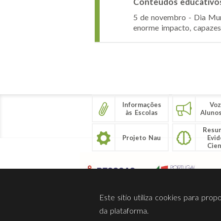
Conteúdos educativos 
5 de novembro - Dia Mun
enorme impacto, capazes
Páginas
Informações
Voz
às Escolas
Aluno
Resu
Projeto Nau
Evid
Cien
Este sítio utiliza cookies para pro
da plataforma.