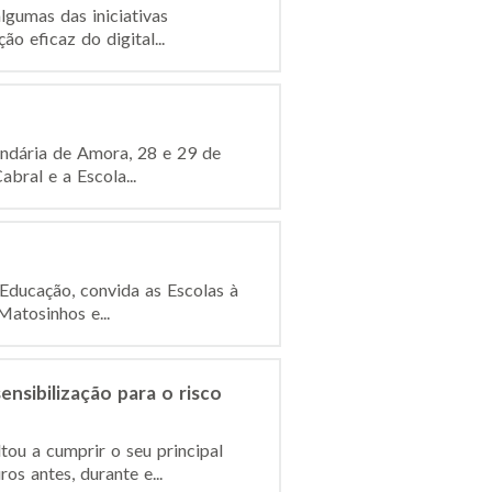
lgumas das iniciativas
o eficaz do digital...
undária de Amora, 28 e 29 de
ral e a Escola...
 Educação, convida as Escolas à
atosinhos e...
nsibilização para o risco
ou a cumprir o seu principal
s antes, durante e...