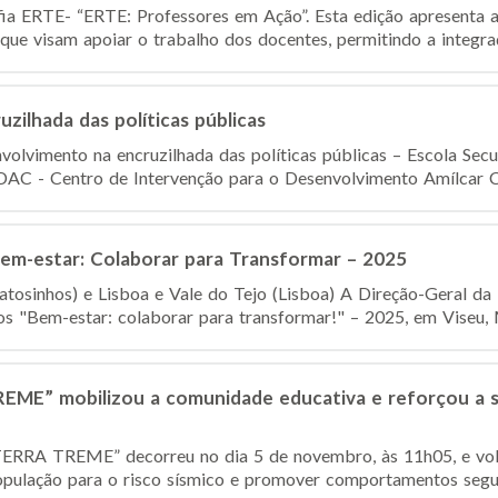
afia ERTE- “ERTE: Professores em Ação”. Esta edição apresenta a
e visam apoiar o trabalho dos docentes, permitindo a integraçã
zilhada das políticas públicas
olvimento na encruzilhada das políticas públicas – Escola Sec
C - Centro de Intervenção para o Desenvolvimento Amílcar Cab
Bem-estar: Colaborar para Transformar – 2025
atosinhos) e Lisboa e Vale do Tejo (Lisboa) A Direção-Geral da
os "Bem-estar: colaborar para transformar!" – 2025, em Viseu, M
EME” mobilizou a comunidade educativa e reforçou a se
TERRA TREME” decorreu no dia 5 de novembro, às 11h05, e volt
população para o risco sísmico e promover comportamentos seguro