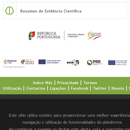
Resumos de Evidência Científica
Sobre Nós
Privacidade
Termos
Utilização
Contactos
Ligações
Facebook
Twitter
Noesis
Direção-Geral da Educação (DGE)
Este sítio utiliza cookies para proporcionar uma melhor experiênci
navegação e utilização de funcionalidades da plataforma.
Ao continuar a navegar ou fechar este alerta, está a concordar c