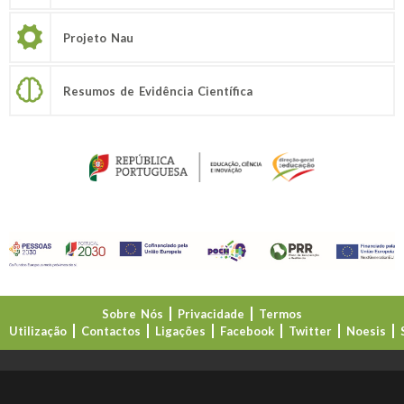
Projeto Nau
Resumos de Evidência Científica
Sobre Nós
Privacidade
Termos
Utilização
Contactos
Ligações
Facebook
Twitter
Noesis
Direção-Geral da Educação (DGE)