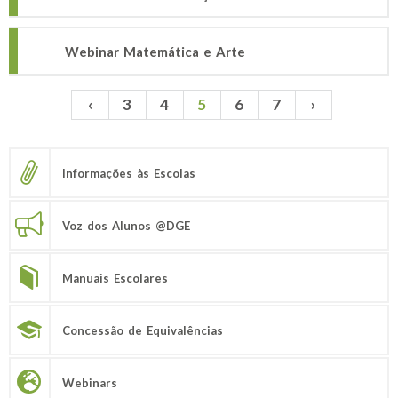
Webinar Matemática e Arte
‹
3
4
5
6
7
›
Páginas
Informações às Escolas
Voz dos Alunos @DGE
Manuais Escolares
Concessão de Equivalências
Webinars