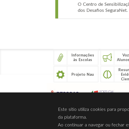
O Centro de Sensibilizaç
dos Desafios SeguraNet. 
Páginas
Informações
Voz
às Escolas
Aluno
Resu
Projeto Nau
Evid
Cien
Este sítio utiliza cookies para pro
da plataforma.
Ao continuar a navegar ou fechar es
Sobre Nós
Privacidade