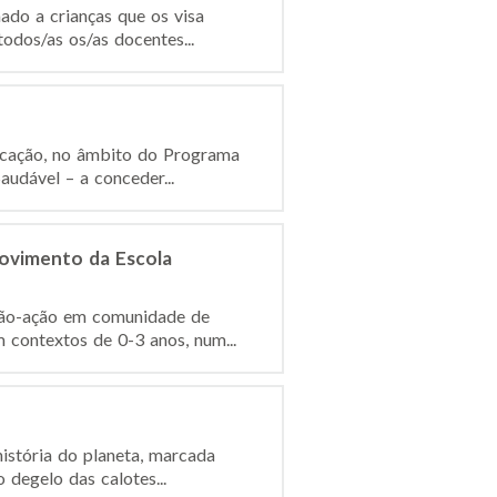
do a crianças que os visa
dos/as os/as docentes...
ucação, no âmbito do Programa
udável – a conceder...
Movimento da Escola
ação-ação em comunidade de
ontextos de 0-3 anos, num...
istória do planeta, marcada
 degelo das calotes...