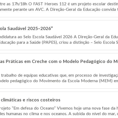
tre as 17h/18h O FAST Heroes 112 é um projeto escolar destina
amente perante um AVC. A Direção-Geral da Educação convida to
cola Saudável 2025–2026”
ndidatura ao Selo Escola Saudável 2026 A Direção-Geral da Ed
ucação para a Saúde (PAPES), criou a distinção – Selo Escola Sa
ar as Práticas em Creche com o Modelo Pedagógico do 
 trabalho de equipas educativas que, em processo de investig
odelo pedagógico do Movimento da Escola Moderna (MEM) em c
climáticas e riscos costeiros
rojeto “Em defesa do Oceano” Vivemos hoje uma nova fase da h
es humanas no clima e nos oceanos. A subida do nível do mar, o