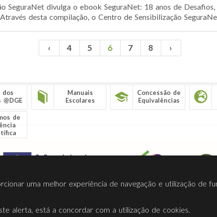
ão SeguraNet divulga o ebook SeguraNet: 18 anos de Desafios,
Através desta compilação, o Centro de Sensibilização SeguraNet
‹
4
5
6
7
8
›
 dos
Manuais
Concessão de
s @DGE
Escolares
Equivalências
mos de
ência
tífica
porcionar uma melhor experiência de navegação e utilização de fu
te alerta, está a concordar com a utilização de cookies.
Termos Utilização
Contactos
Ligações
Facebook
Twitt