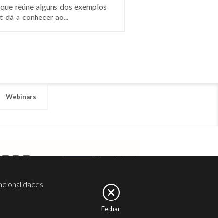
 que reúne alguns dos exemplos
 dá a conhecer ao...
Webinars
ncionalidades
Fechar
er
Noesis
Serviços