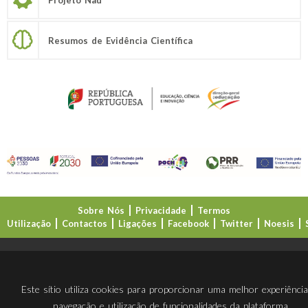
Resumos de Evidência Científica
Sobre Nós
Privacidade
Termos
Utilização
Contactos
Ligações
Facebook
Twitter
Noesis
Direção-Geral da Educação (DGE)
Este sítio utiliza cookies para proporcionar uma melhor experiênci
navegação e utilização de funcionalidades da plataforma.