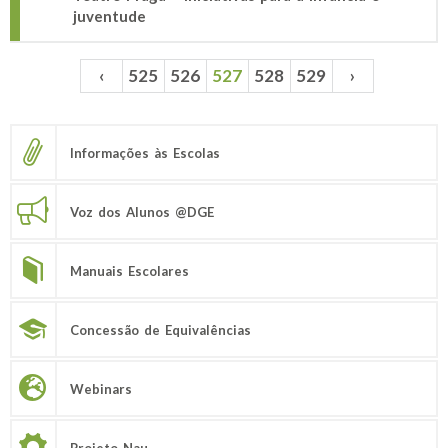
juventude
‹
525
526
527
528
529
›
Páginas
Informações às Escolas
Voz dos Alunos @DGE
Manuais Escolares
Concessão de Equivalências
Webinars
Projeto Nau