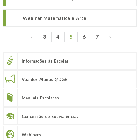
Webinar Matemática e Arte
‹
3
4
5
6
7
›
Páginas
Informações às Escolas
Voz dos Alunos @DGE
Manuais Escolares
Concessão de Equivalências
Webinars