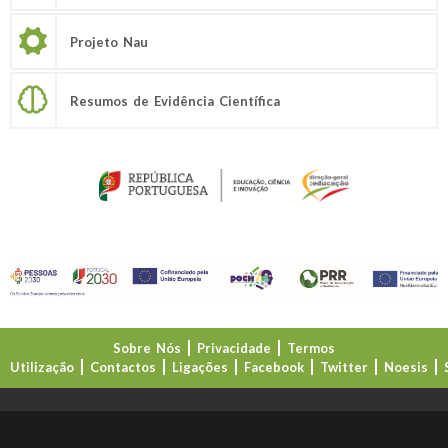
Projeto Nau
Resumos de Evidência Científica
Sobre Nós
Privacidade
Termos
Utilização
Contactos
Ligações
Facebook
Twitter
Noesis
Direção-Geral da Educação (DGE)